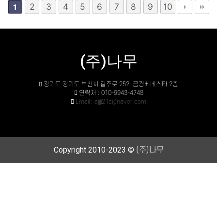
2
3
4
5
6
7
8
9
10
1
(주)나무
경기도 경기도 부천시 길주로 252, 금광베네스타 2층
연락처 : 010-9943-4748
Email : ajjji21c@naver.com
Copyright 2010-2023 ©
(주)나무