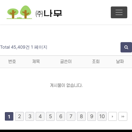
Total 45,409건
1 페이지
번호
제목
글쓴이
조회
날짜
게시물이 없습니다.
2
3
4
5
6
7
8
9
10
1