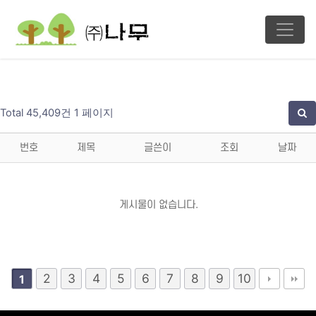
Total 45,409건
1 페이지
번호
제목
글쓴이
조회
날짜
게시물이 없습니다.
2
3
4
5
6
7
8
9
10
1