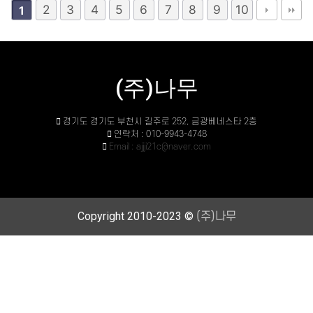
2
3
4
5
6
7
8
9
10
1
(주)나무
경기도 경기도 부천시 길주로 252, 금광베네스타 2층
연락처 : 010-9943-4748
Email : ajjji21c@naver.com
Copyright 2010-2023 ©
(주)나무