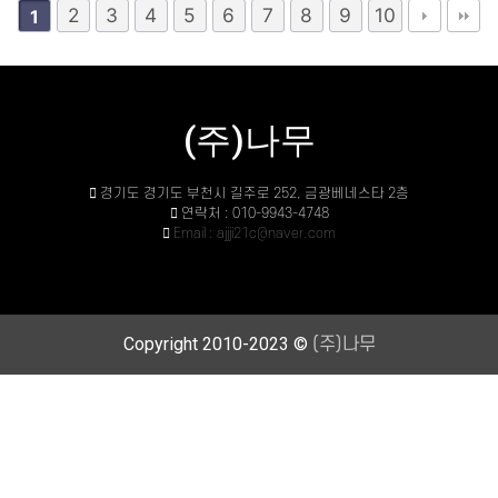
2
3
4
5
6
7
8
9
10
1
(주)나무
경기도 경기도 부천시 길주로 252, 금광베네스타 2층
연락처 : 010-9943-4748
Email : ajjji21c@naver.com
Copyright 2010-2023 ©
(주)나무