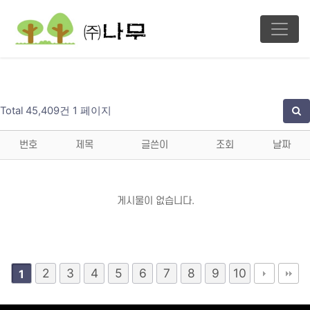
Total 45,409건
1 페이지
번호
제목
글쓴이
조회
날짜
게시물이 없습니다.
2
3
4
5
6
7
8
9
10
1