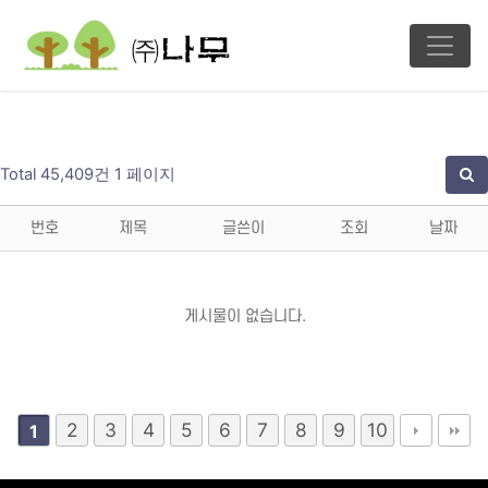
Total 45,409건
1 페이지
번호
제목
글쓴이
조회
날짜
게시물이 없습니다.
2
3
4
5
6
7
8
9
10
1