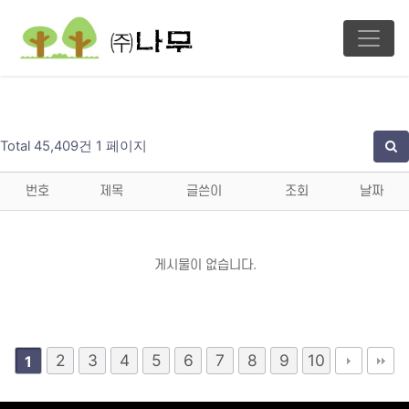
Total 45,409건
1 페이지
번호
제목
글쓴이
조회
날짜
게시물이 없습니다.
2
3
4
5
6
7
8
9
10
1