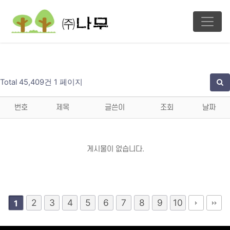
Total 45,409건
1 페이지
번호
제목
글쓴이
조회
날짜
게시물이 없습니다.
2
3
4
5
6
7
8
9
10
1