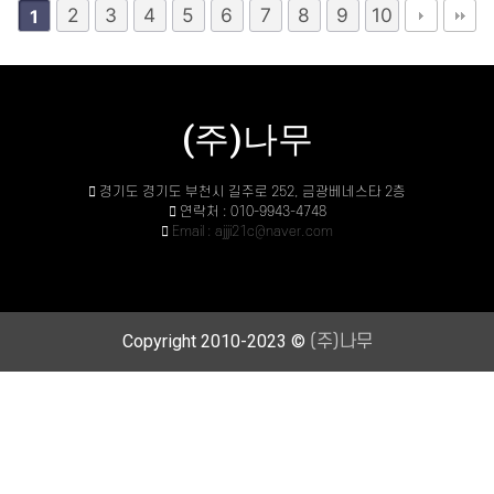
2
3
4
5
6
7
8
9
10
1
(주)나무
경기도 경기도 부천시 길주로 252, 금광베네스타 2층
연락처 : 010-9943-4748
Email : ajjji21c@naver.com
Copyright 2010-2023 ©
(주)나무