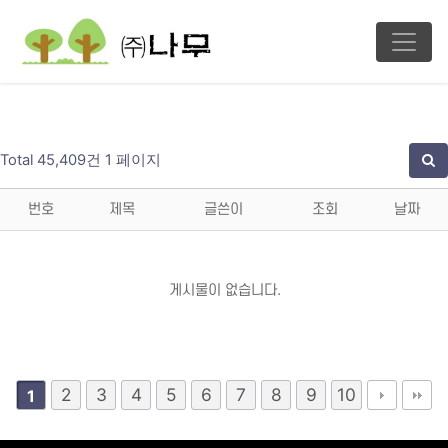
Total 45,409건
1 페이지
번호
제목
글쓴이
조회
날짜
게시물이 없습니다.
2
3
4
5
6
7
8
9
10
1