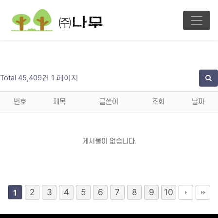
Total 45,409건
1 페이지
번호
제목
글쓴이
조회
날짜
게시물이 없습니다.
2
3
4
5
6
7
8
9
10
1