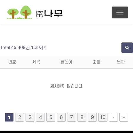
Total 45,409건
1 페이지
번호
제목
글쓴이
조회
날짜
게시물이 없습니다.
2
3
4
5
6
7
8
9
10
1