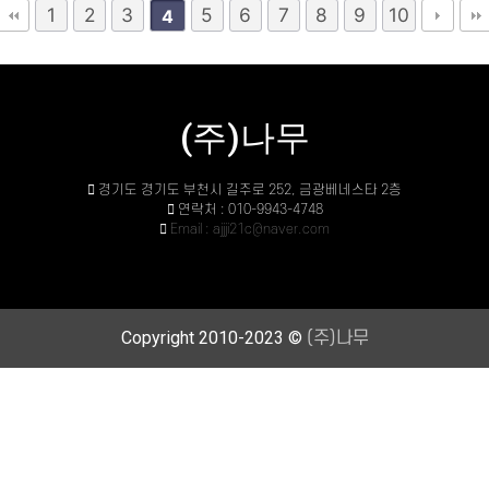
1
2
3
5
6
7
8
9
10
4
(주)나무
경기도 경기도 부천시 길주로 252, 금광베네스타 2층
연락처 : 010-9943-4748
Email : ajjji21c@naver.com
Copyright 2010-2023 ©
(주)나무