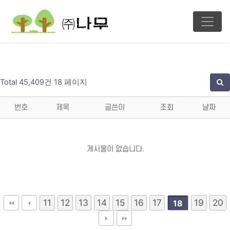
Total 45,409건
18 페이지
번호
제목
글쓴이
조회
날짜
게시물이 없습니다.
11
12
13
14
15
16
17
19
20
18