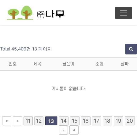
Total 45,409건
13 페이지
번호
제목
글쓴이
조회
날짜
게시물이 없습니다.
11
12
14
15
16
17
18
19
20
13