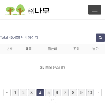
Total 45,409건
4 페이지
번호
제목
글쓴이
조회
날짜
게시물이 없습니다.
1
2
3
5
6
7
8
9
10
4